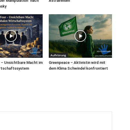
der Manipulation“ nach
Astralreisen
sky
Aufklärung
r – Unsichtbare Macht im
Greenpeace – Aktivistin wird mit
irtschaftssystem
dem Klima Schwindel konfrontiert