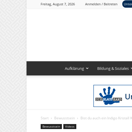
Freitag, August 7, 2026
Anmelden / Beitreten
Unter
Aufklärung
Bildung & Soziales
Start
Bewusstsein
Bist du auch ein Indigo Kristall 
Bewusstsein
Videos