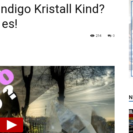
Indigo Kristall Kind?
 es!
Hand
214
0
N