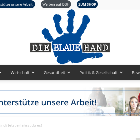
stütze unsere Arbeit!
Werben auf DBH
ZUM SHOP
Wirtschaft
Gesundheit
Politik & Gesellschaft
Bew
Die
Kind? Jetzt erfährst du es!
Blaue