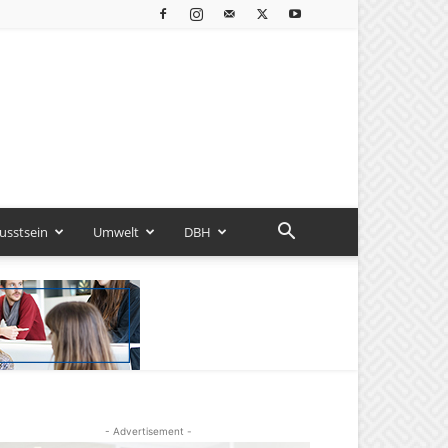
usstsein
Umwelt
DBH
- Advertisement -